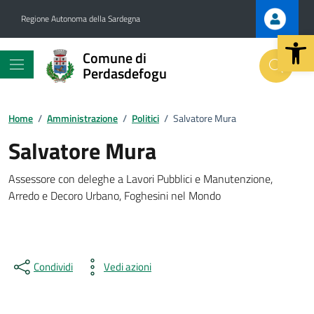
Vai ai contenuti
Vai al footer
Regione Autonoma della Sardegna
Apri la b
Comune di
Perdasdefogu
Home
/
Amministrazione
/
Politici
/
Salvatore Mura
.
Salvatore Mura
Assessore con deleghe a Lavori Pubblici e Manutenzione,
.
Arredo e Decoro Urbano, Foghesini nel Mondo
Condividi
Vedi azioni